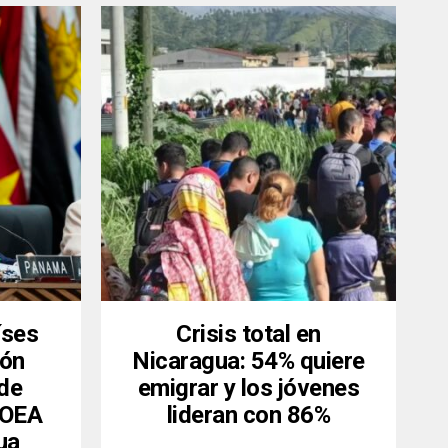
íses
Crisis total en
ión
Nicaragua: 54% quiere
 de
emigrar y los jóvenes
a OEA
lideran con 86%
ua