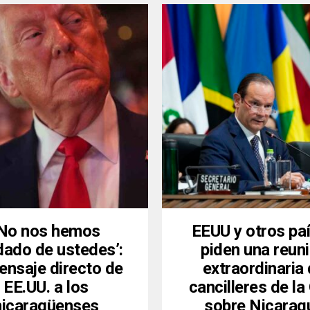
‘No nos hemos
EEUU y otros pa
dado de ustedes’:
piden una reun
ensaje directo de
extraordinaria
EE.UU. a los
cancilleres de l
nicaragüenses
sobre Nicarag