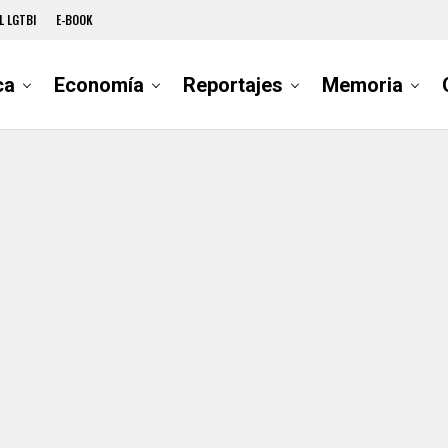
L LGTBI
E-BOOK
ca
Economía
Reportajes
Memoria