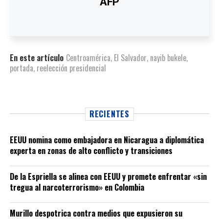
AFP
En este artículo
Centroamérica
,
El Salvador
,
nayib bukele
,
portada
,
reelección presidencial
RECIENTES
EEUU nomina como embajadora en Nicaragua a diplomática
experta en zonas de alto conflicto y transiciones
De la Espriella se alinea con EEUU y promete enfrentar «sin
tregua al narcoterrorismo» en Colombia
Murillo despotrica contra medios que expusieron su