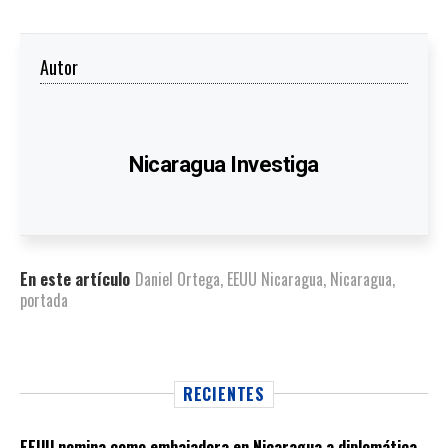
Autor
Nicaragua Investiga
En este artículo
Daniel Ortega
,
EEUU Nicaragua
,
Nicaragua
,
portada
RECIENTES
EEUU nomina como embajadora en Nicaragua a diplomática