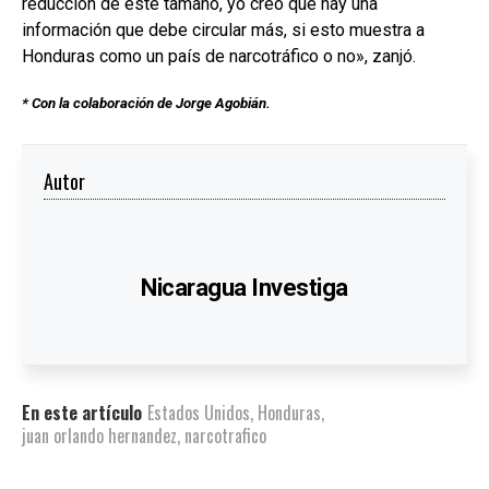
reducción de este tamaño, yo creo que hay una
información que debe circular más, si esto muestra a
Honduras como un país de narcotráfico o no», zanjó.
* Con la colaboración de Jorge Agobián.
Autor
Nicaragua Investiga
En este artículo
Estados Unidos
,
Honduras
,
juan orlando hernandez
,
narcotrafico