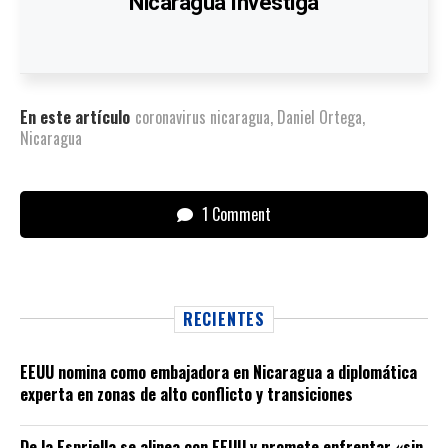
Nicaragua Investiga
En este artículo
coronavirus nicaragua
,
Daniel Ortega
,
Nicaragua
1 Comment
RECIENTES
EEUU nomina como embajadora en Nicaragua a diplomática
experta en zonas de alto conflicto y transiciones
De la Espriella se alinea con EEUU y promete enfrentar «sin