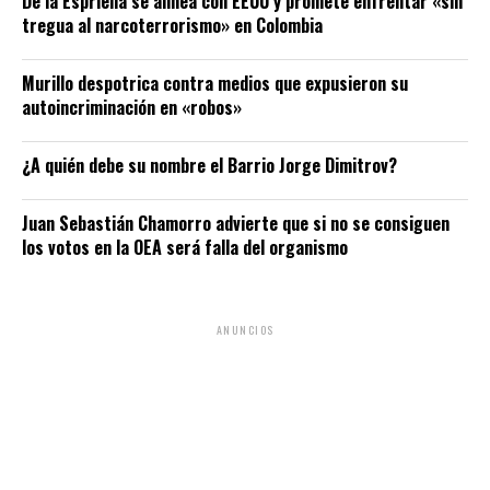
De la Espriella se alinea con EEUU y promete enfrentar «sin
tregua al narcoterrorismo» en Colombia
Murillo despotrica contra medios que expusieron su
autoincriminación en «robos»
¿A quién debe su nombre el Barrio Jorge Dimitrov?
Juan Sebastián Chamorro advierte que si no se consiguen
los votos en la OEA será falla del organismo
ANUNCIOS