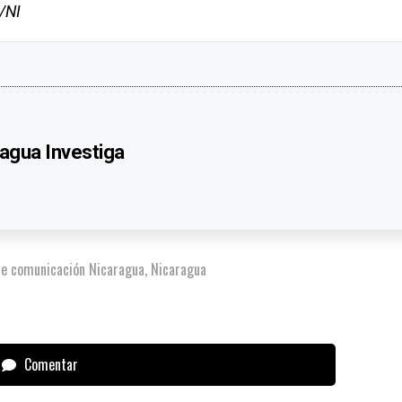
/NI
agua Investiga
e comunicación Nicaragua
,
Nicaragua
Comentar