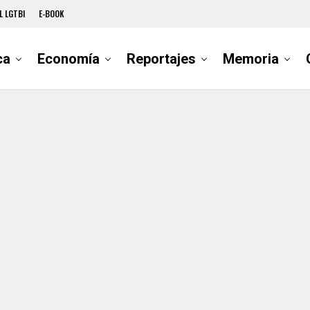
L LGTBI
E-BOOK
ca
Economía
Reportajes
Memoria