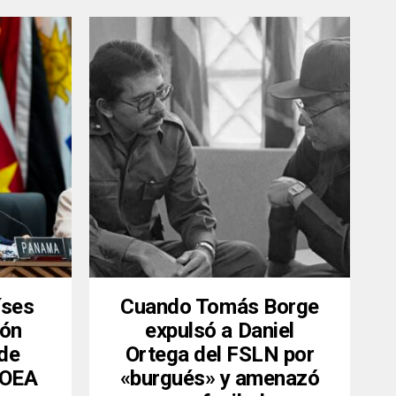
íses
Cuando Tomás Borge
ión
expulsó a Daniel
 de
Ortega del FSLN por
a OEA
«burgués» y amenazó