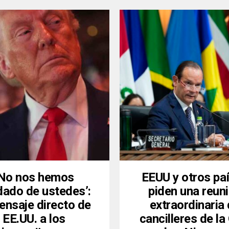
‘No nos hemos
EEUU y otros pa
dado de ustedes’:
piden una reun
ensaje directo de
extraordinaria
EE.UU. a los
cancilleres de l