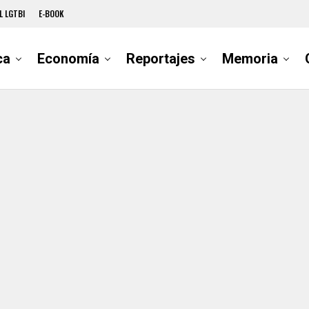
L LGTBI
E-BOOK
ca
Economía
Reportajes
Memoria