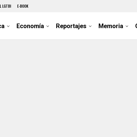
L LGTBI
E-BOOK
ca
Economía
Reportajes
Memoria