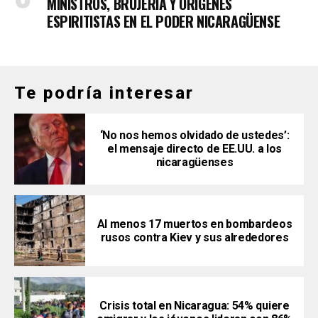
MINISTROS, BRUJERÍA Y ORÍGENES
ESPIRITISTAS EN EL PODER NICARAGÜENSE
Te podría interesar
‘No nos hemos olvidado de ustedes’:
el mensaje directo de EE.UU. a los
nicaragüenses
Al menos 17 muertos en bombardeos
rusos contra Kiev y sus alrededores
Crisis total en Nicaragua: 54% quiere