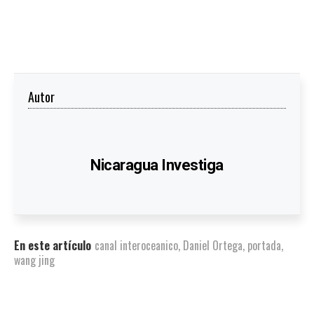
Autor
Nicaragua Investiga
En este artículo
canal interoceanico
,
Daniel Ortega
,
portada
,
wang jing