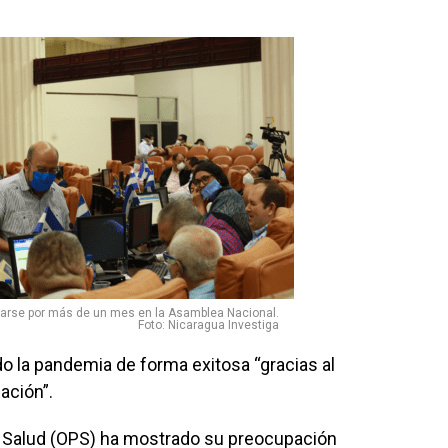
arse por más de un mes en la Asamblea Nacional.
Foto: Nicaragua Investiga
 la pandemia de forma exitosa “gracias al
ación”.
a Salud (OPS) ha mostrado su preocupación