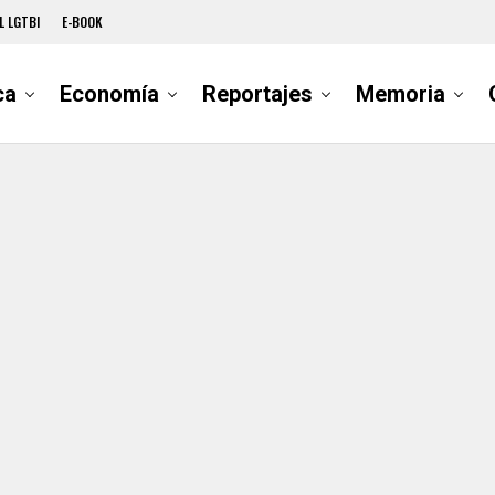
L LGTBI
E-BOOK
ca
Economía
Reportajes
Memoria