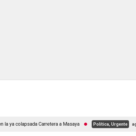
olapsada Carretera a Masaya
Política, Urgente
agosto 6, 20