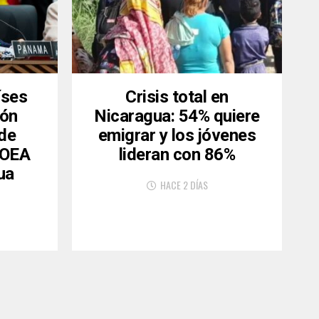
íses
Crisis total en
ión
Nicaragua: 54% quiere
 de
emigrar y los jóvenes
a OEA
lideran con 86%
ua
HACE 2 DÍAS