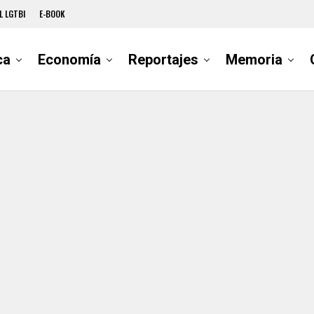
L LGTBI
E-BOOK
ca
Economía
Reportajes
Memoria