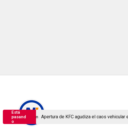
Está
Copyright © Nicaragua Investiga 2024
Apertura de KFC agudiza el caos vehicular en la ya c
pasand
6 1:25 pm
o