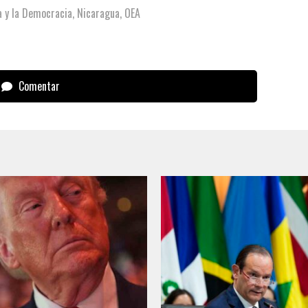
ia y la Democracia
,
Nicaragua
,
OEA
Comentar