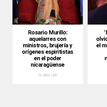
Rosario Murillo:
aquelarres con
olvi
ministros, brujería y
el m
orígenes espiritistas
en el poder
nicaragüense
HACE 1 DÍA