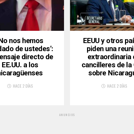
‘No nos hemos
EEUU y otros pa
dado de ustedes’:
piden una reun
ensaje directo de
extraordinaria
EE.UU. a los
cancilleres de l
nicaragüenses
sobre Nicarag
HACE 2 DÍAS
HACE 2 DÍAS
ANUNCIOS