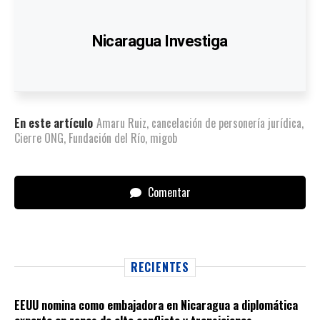
Nicaragua Investiga
En este artículo
Amaru Ruiz
,
cancelación de personería jurídica
,
Cierre ONG
,
Fundación del Río
,
migob
Comentar
RECIENTES
EEUU nomina como embajadora en Nicaragua a diplomática