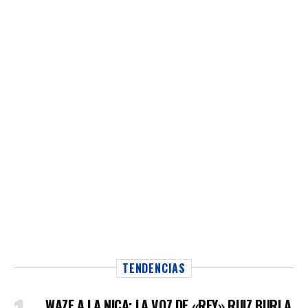
TENDENCIAS
WAZE A LA NICA: LA VOZ DE «REY» RUIZ BURLA