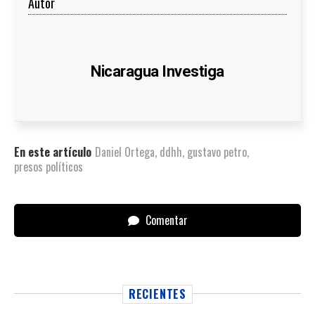
Autor
Nicaragua Investiga
En este artículo
Daniel Ortega
,
ddhh
,
gustavo petro
,
presos políticos
Comentar
RECIENTES