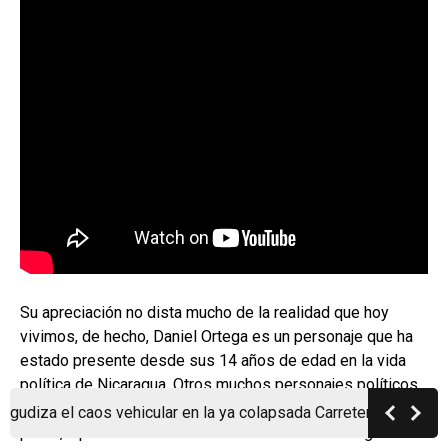
Su apreciación no dista mucho de la realidad que hoy
vivimos, de hecho, Daniel Ortega es un personaje que ha
estado presente desde sus 14 años de edad en la vida
política de Nicaragua. Otros muchos personajes políticos
conflictivos también tienen décadas de ocupar cargos de
l caos vehicular en la ya colapsada Carretera a Masaya
Pol
poder, a pesar de haberse involucrado en delitos graves.