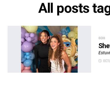
All posts ta
OCIO
She
Estuvi
OCTU