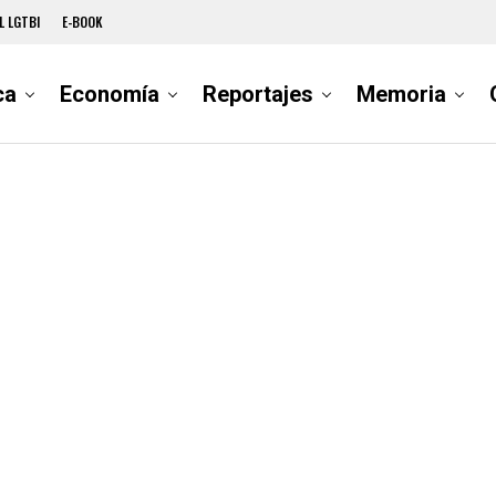
L LGTBI
E-BOOK
ca
Economía
Reportajes
Memoria