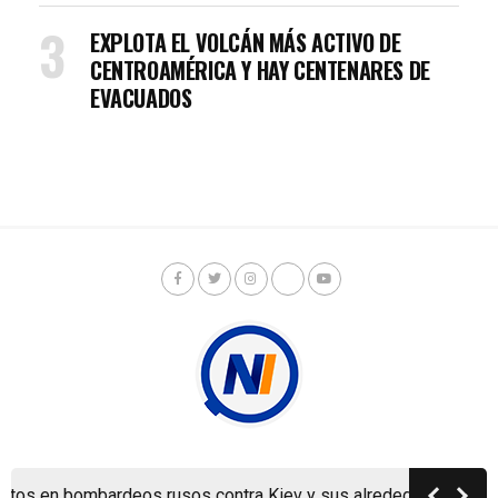
EXPLOTA EL VOLCÁN MÁS ACTIVO DE
CENTROAMÉRICA Y HAY CENTENARES DE
EVACUADOS
Copyright © Nicaragua Investiga 2024
os en bombardeos rusos contra Kiev y sus alrededores
M