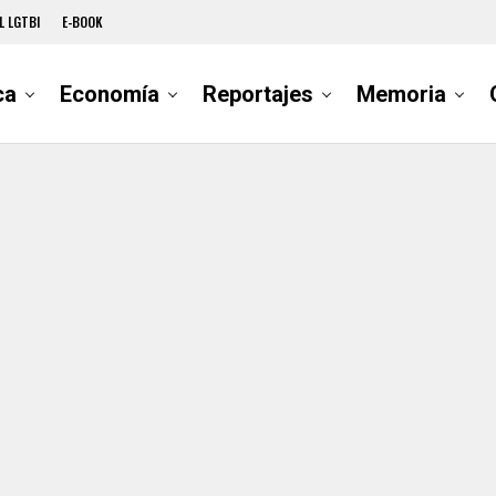
L LGTBI
E-BOOK
ca
Economía
Reportajes
Memoria