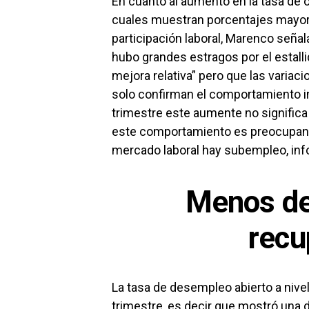
En cuanto al aumento en la tasa de o
cuales muestran porcentajes mayore
participación laboral, Marenco señal
hubo grandes estragos por el estallid
mejora relativa” pero que las variac
solo confirman el comportamiento i
trimestre este aumente no significa
este comportamiento es preocupant
mercado laboral hay subempleo, info
Menos de
recu
La tasa de desempleo abierto a nivel
trimestre, es decir que mostró una d