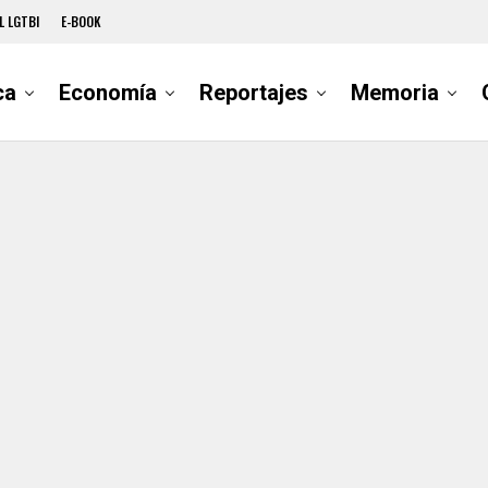
L LGTBI
E-BOOK
ca
Economía
Reportajes
Memoria