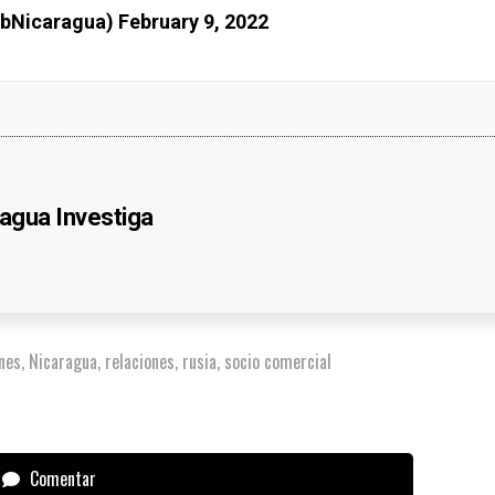
bNicaragua)
February 9, 2022
agua Investiga
nes
,
Nicaragua
,
relaciones
,
rusia
,
socio comercial
Comentar