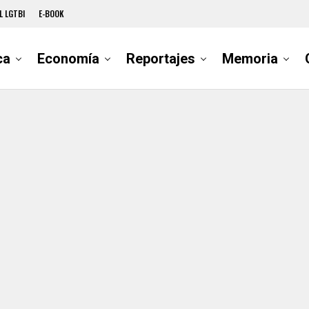
L LGTBI
E-BOOK
ca
Economía
Reportajes
Memoria