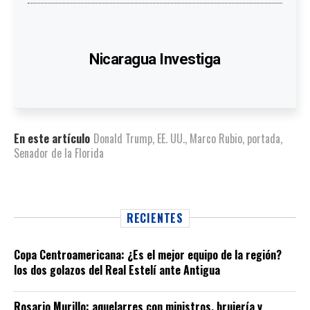
Nicaragua Investiga
En este artículo
Donald Trump
,
EE. UU.
,
Marco Rubio
,
portada
,
Senador de la Florida
RECIENTES
Copa Centroamericana: ¿Es el mejor equipo de la región?
los dos golazos del Real Estelí ante Antigua
Rosario Murillo: aquelarres con ministros, brujería y