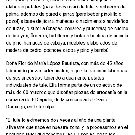
elaboran petates (para descansar) de tule, sombreros de
palma, adornos de pared o jarras (para beber pinolillo o
pozol) a base de jícara, muñecas o nacimientos navideños
de tuzas, bisutería (chapas, collares y pulseras) de cuerno
de bueyes, floreros, tortilleros y bolsos hechos de acícula
de pino, hamacas de cabuya, muebles elaborados de
madera de cedro, pochote, caoba y pino y bambú.
Doña Flor de María López Bautista, con más de 45 años
laborando piezas artesanales, sigue la tradición laboriosa
de sus ancestros tejiendo arduamente petates
individuales de tule. Ella forma parte de un colectivo de
más de 60 mujeres que diseñan piezas de artesanía en la
comarca de El Capulín, de la comunidad de Santo
Domingo, en Totogalpa.
“El tule lo extraemos dos veces al año de una planta
silvestre que nace en nuestra zona, y la procesamos en el
pequeño taller que tenemos las 60 socias, después