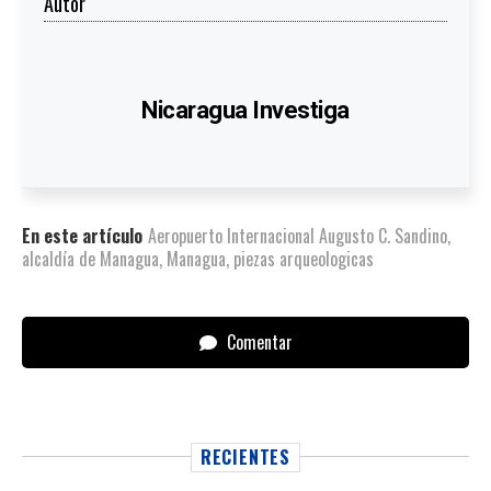
Autor
Nicaragua Investiga
En este artículo
Aeropuerto Internacional Augusto C. Sandino
,
alcaldía de Managua
,
Managua
,
piezas arqueologicas
Comentar
RECIENTES