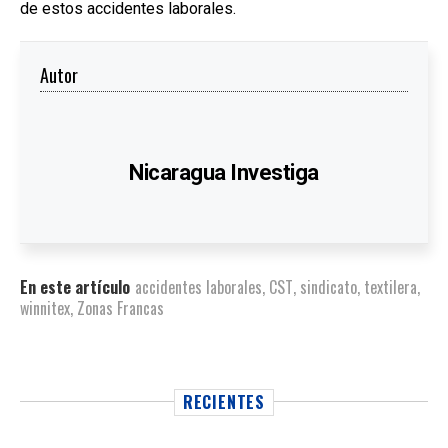
de estos accidentes laborales.
Autor
Nicaragua Investiga
En este artículo
accidentes laborales
,
CST
,
sindicato
,
textilera
,
winnitex
,
Zonas Francas
RECIENTES