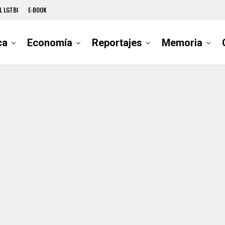
L LGTBI
E-BOOK
ca
Economía
Reportajes
Memoria