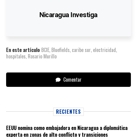
Nicaragua Investiga
En este artículo
BCIE
,
Bluefields
,
caribe sur
,
electricidad
,
hospitales
,
Rosario Murillo
Comentar
RECIENTES
EEUU nomina como embajadora en Nicaragua a diplomática
experta en zonas de alto conflicto y transiciones