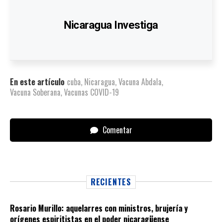
Nicaragua Investiga
En este artículo
cuba
,
Nicaragua
,
Vacuna Abdala
,
Vacuna Soberana
,
Vacunas COVID-19
Comentar
RECIENTES
Rosario Murillo: aquelarres con ministros, brujería y
orígenes espiritistas en el poder nicaragüense