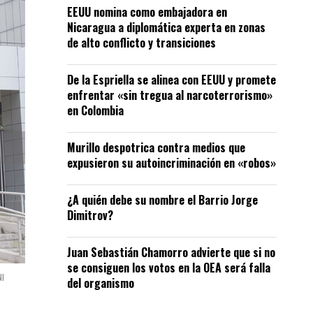
EEUU nomina como embajadora en
Nicaragua a diplomática experta en zonas
de alto conflicto y transiciones
De la Espriella se alinea con EEUU y promete
enfrentar «sin tregua al narcoterrorismo»
en Colombia
Murillo despotrica contra medios que
expusieron su autoincriminación en «robos»
¿A quién debe su nombre el Barrio Jorge
Dimitrov?
Juan Sebastián Chamorro advierte que si no
se consiguen los votos en la OEA será falla
NI
del organismo