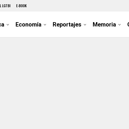
L LGTBI
E-BOOK
ca
Economía
Reportajes
Memoria