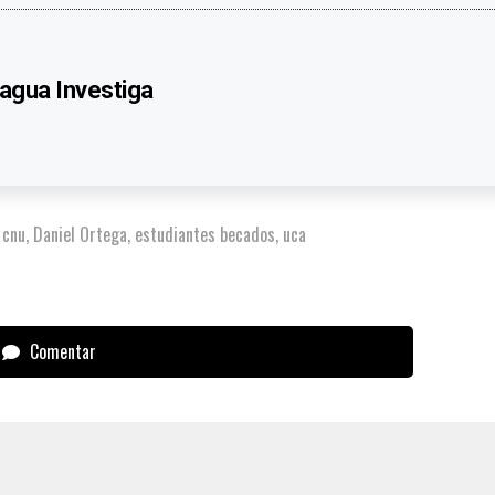
agua Investiga
,
cnu
,
Daniel Ortega
,
estudiantes becados
,
uca
Comentar