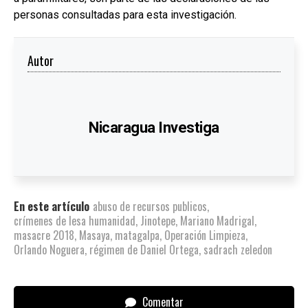
personas consultadas para esta investigación.
Autor
Nicaragua Investiga
En este artículo
abuso de recursos publicos
,
crímenes de lesa humanidad
,
Jinotepe
,
Mariano Madrigal
,
masacre 2018
,
Masaya
,
matagalpa
,
Operación Limpieza
,
Orlando Noguera
,
régimen de Daniel Ortega
,
sadrach zeledon
Comentar