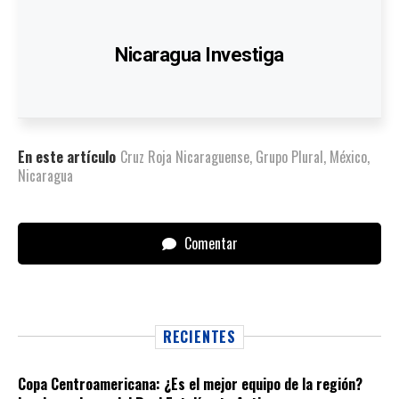
Nicaragua Investiga
En este artículo
Cruz Roja Nicaraguense
,
Grupo Plural
,
México
,
Nicaragua
Comentar
RECIENTES
Copa Centroamericana: ¿Es el mejor equipo de la región?