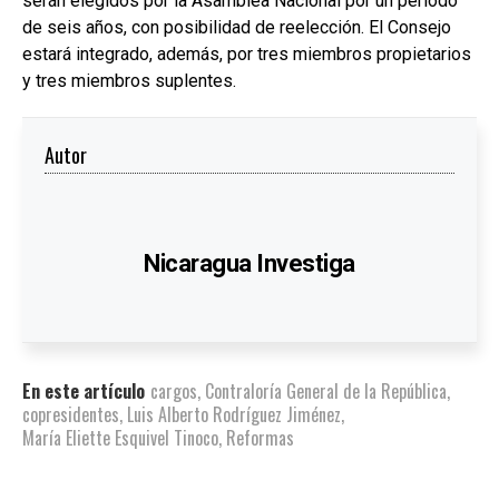
serán elegidos por la Asamblea Nacional por un período
de seis años, con posibilidad de reelección. El Consejo
estará integrado, además, por tres miembros propietarios
y tres miembros suplentes.
Autor
Nicaragua Investiga
En este artículo
cargos
,
Contraloría General de la República
,
copresidentes
,
Luis Alberto Rodríguez Jiménez
,
María Eliette Esquivel Tinoco
,
Reformas