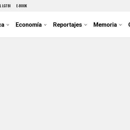
L LGTBI
E-BOOK
ca
Economía
Reportajes
Memoria