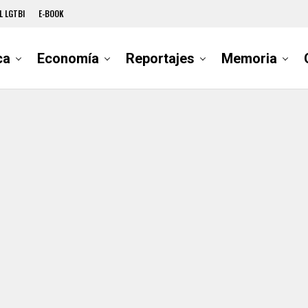
L LGTBI
E-BOOK
ca
Economía
Reportajes
Memoria