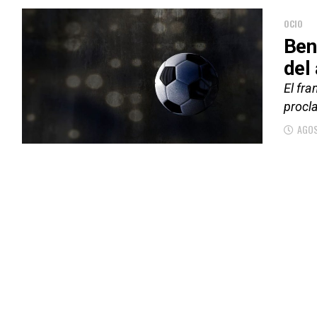
OCIO
Ben
del
El fra
procl
AGOS