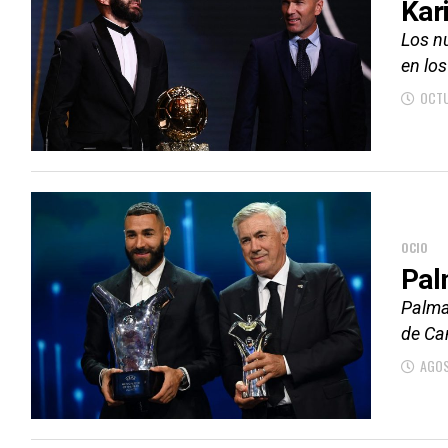
Kar
Los n
en los
OCTU
OCIO
Pal
Palma
de Ca
AGOS