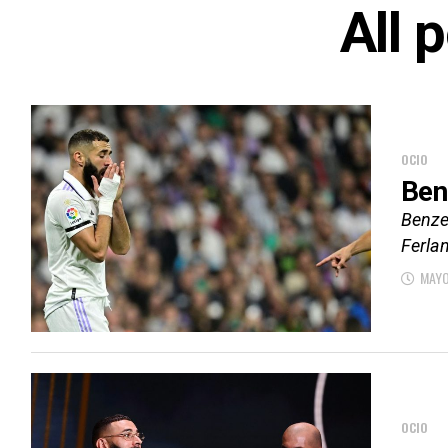
All 
OCIO
Ben
Benzem
Ferlan
MAYO
OCIO