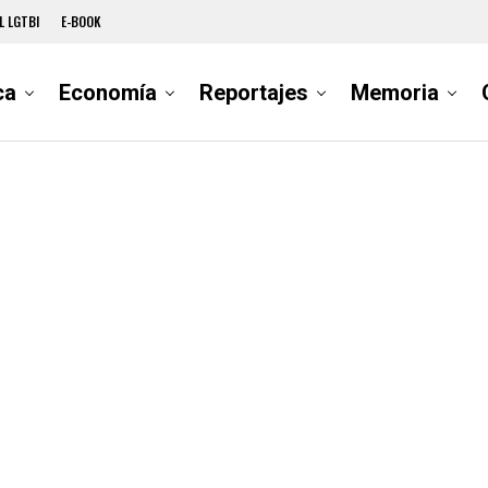
L LGTBI
E-BOOK
ca
Economía
Reportajes
Memoria