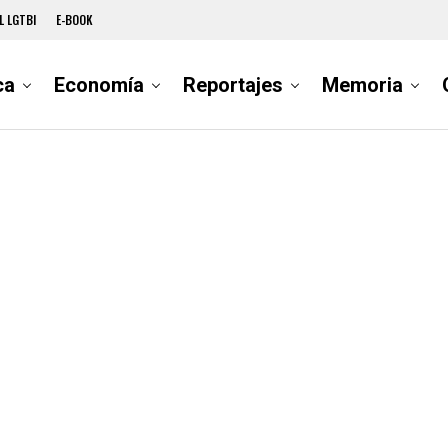
L LGTBI
E-BOOK
ca
Economía
Reportajes
Memoria