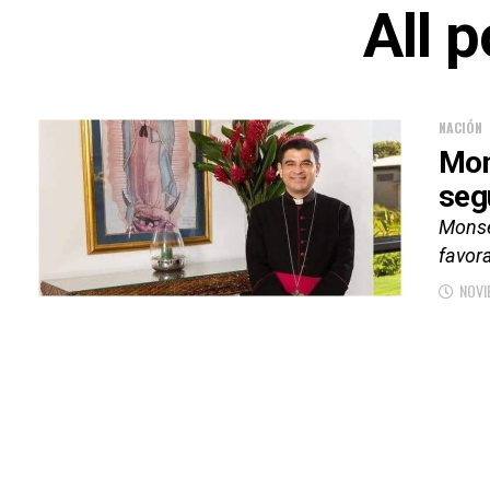
All 
NACIÓN
Mon
seg
Monseñ
favora
NOVI