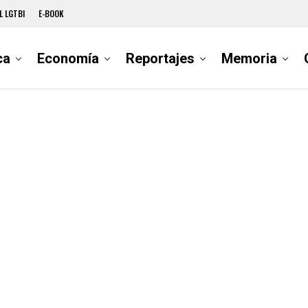
L LGTBI
E-BOOK
ca
Economía
Reportajes
Memoria