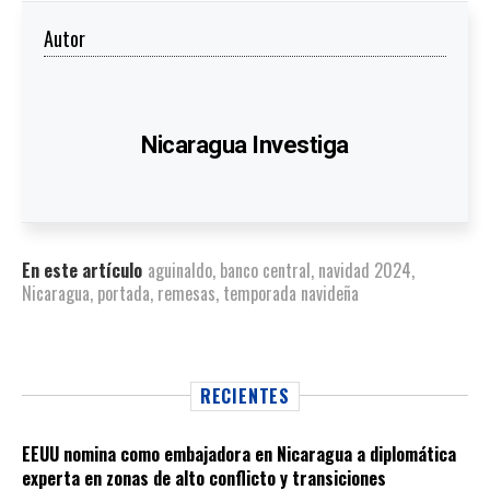
Autor
Nicaragua Investiga
En este artículo
aguinaldo
,
banco central
,
navidad 2024
,
Nicaragua
,
portada
,
remesas
,
temporada navideña
RECIENTES
EEUU nomina como embajadora en Nicaragua a diplomática
experta en zonas de alto conflicto y transiciones