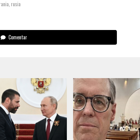
rania
,
rusia
Comentar