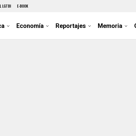
L LGTBI
E-BOOK
ca
Economía
Reportajes
Memoria