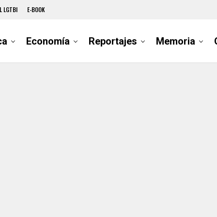
L LGTBI
E-BOOK
ca
Economía
Reportajes
Memoria