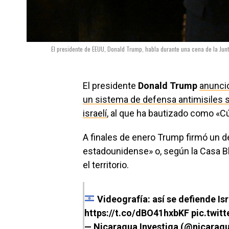
El presidente de EEUU, Donald Trump, habla durante una cena de la Jun
El presidente
Donald Trump
anunci
un sistema de defensa antimisiles s
israelí
, al que ha bautizado como «C
A finales de enero Trump firmó un d
estadounidense» o, según la Casa Bl
el territorio.
Videografía: así se defiende Is
https://t.co/dBO41hxbKF
pic.twi
— Nicaragua Investiga (@nicarag