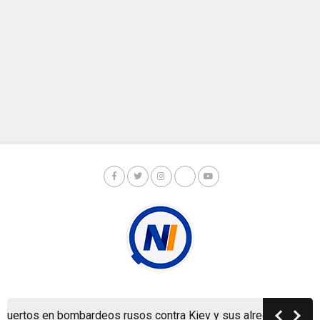
Copyright © Nicaragua Investiga 2024
en bombardeos rusos contra Kiev y sus alrededores
Mund