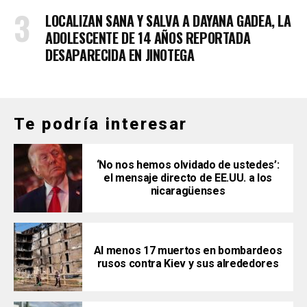
LOCALIZAN SANA Y SALVA A DAYANA GADEA, LA
ADOLESCENTE DE 14 AÑOS REPORTADA
DESAPARECIDA EN JINOTEGA
Te podría interesar
‘No nos hemos olvidado de ustedes’:
el mensaje directo de EE.UU. a los
nicaragüenses
Al menos 17 muertos en bombardeos
rusos contra Kiev y sus alrededores