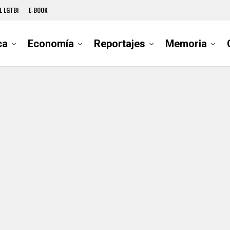
L LGTBI
E-BOOK
ca
Economía
Reportajes
Memoria