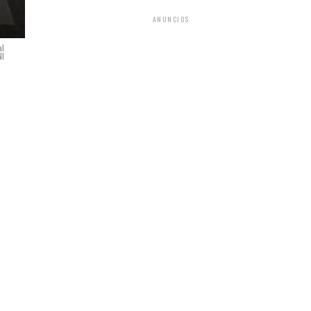
ANUNCIOS
al
NI