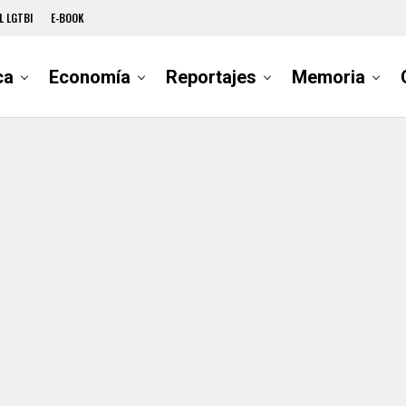
L LGTBI
E-BOOK
ca
Economía
Reportajes
Memoria