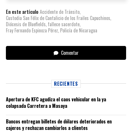
En este artículo
Accidente de Tránsito
,
Custodia San Félix de Cantalicio de los Frailes Capuchinos
,
Diócesis de Bluefields
,
fallece sacerdote
,
Fray Fernando Espinoza Pérez
,
Policía de Nicaragua
Comentar
RECIENTES
Apertura de KFC agudiza el caos vehicular en la ya
colapsada Carretera a Masaya
Bancos entregan billetes de dólares deteriorados en
cajeros y rechazan cambiarlos a clientes