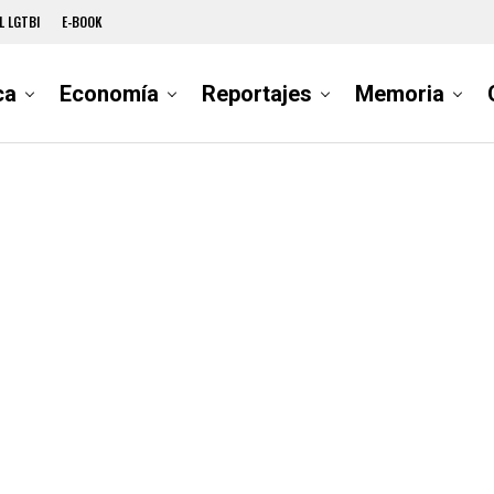
L LGTBI
E-BOOK
ca
Economía
Reportajes
Memoria