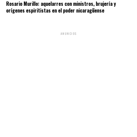
Rosario Murillo: aquelarres con ministros, brujería y
orígenes espiritistas en el poder nicaragüense
ANUNCIOS