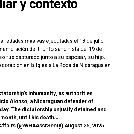
iar y contexto
as redadas masivas ejecutadas el 18 de julio
emoración del triunfo sandinista del 19 de
nso fue capturado junto a su esposa y su hijo,
doración en la Iglesia La Roca de Nicaragua en
ctatorship’s inhumanity, as authorities
ricio Alonso, a Nicaraguan defender of
oday. The dictatorship unjustly detained and
month, until his death.…
 Affairs (@WHAAsstSecty)
August 25, 2025