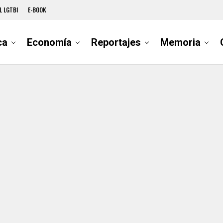
L LGTBI
E-BOOK
ca
Economía
Reportajes
Memoria